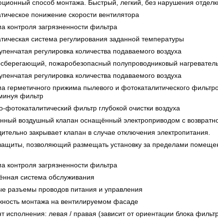
ционный способ монтажа. Быстрый, легкий, без нарушения отдел
тическое понижение скорости вентилятора
а контроля загрязненности фильтра
тическая система регулирования заданной температуры
упенчатая регулировка количества подаваемого воздуха
сберегающий, пожаробезопасный полупроводниковый нагреватель
упенчатая регулировка количества подаваемого воздуха
а герметичного прижима пылевого и фотокаталитического фильтр
минуя фильтр
о-фотокаталитический фильтр глубокой очистки воздуха
нный воздушный клапан оснащённый электроприводом с возвратн
ительно закрывает клапан в случае отключения электропитания.
защиты, позволяющий размещать установку за пределами помещен
)
а контроля загрязненности фильтра
ённая система обслуживания
е разъемы проводов питания и управления
жность монтажа на вентилируемом фасаде
т исполнения: левая / правая (зависит от ориентации блока фильт