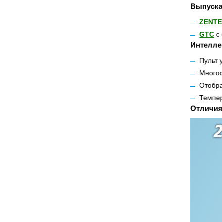
Выпуска
ZENT
GTC
с 
Интелле
Пульт 
Много
Отобра
Темпе
Отличия