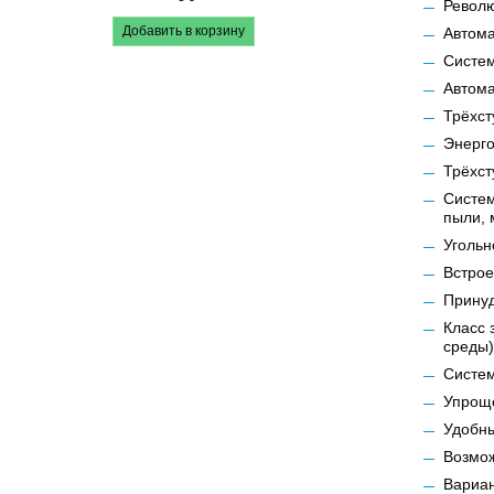
Револю
Добавить в корзину
Автома
Систем
Автома
Трёхст
Энерго
Трёхст
Систем
пыли, 
Угольн
Встрое
Принуд
Класс 
среды
Систем
Упрощ
Удобны
Возмо
Вариан