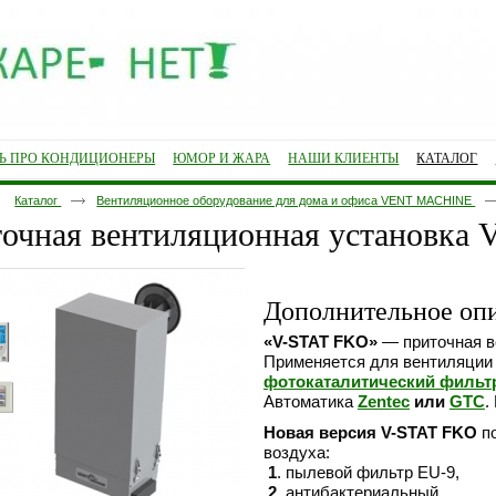
ТЬ ПРО КОНДИЦИОНЕРЫ
ЮМОР И ЖАРА
НАШИ КЛИЕНТЫ
КАТАЛОГ
Каталог
Вентиляционное оборудование для дома и офиса VENT MACHINE
очная вентиляционная установка
Дополнительное оп
«V-STAT FKO»
— приточная в
Применяется для вентиляци
фотокаталитический фильт
Автоматика
Zentec
или
GTC
.
Новая версия V-STAT FKO
по
воздуха:
1
. пылевой фильтр EU-9,
2
. антибактериальный,