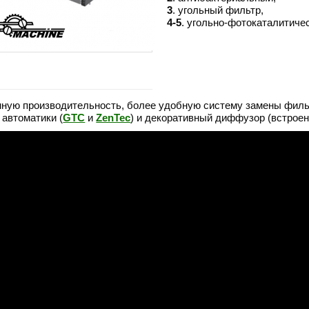
3
. угольный фильтр,
4-5
. угольно-фотокаталитиче
ную производительность, более удобную систему замены фильто
 автоматики (
GTC
и
ZenTec
) и декоративный диффузор (встрое