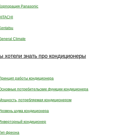
Корпорация Panasonic
HITACHI
Kentatsu
General Climate
ы хотели знать про кондиционеры
Принцип работы кондиционера
Основные потребительские функции кондиционера
Мощность, потребляемая кондиционером
Уровень шума кондиционера
Инверторный кондиционер
Тип фреона