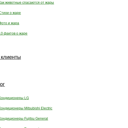
Как животные спасаются от жары
Стихи о жаре
Фото и жара
10 фактов о жаре
 клиенты
ог
Кондиционеры LG
Кондиционеры Mitsubishi Electric
Кондиционеры Fujitsu General